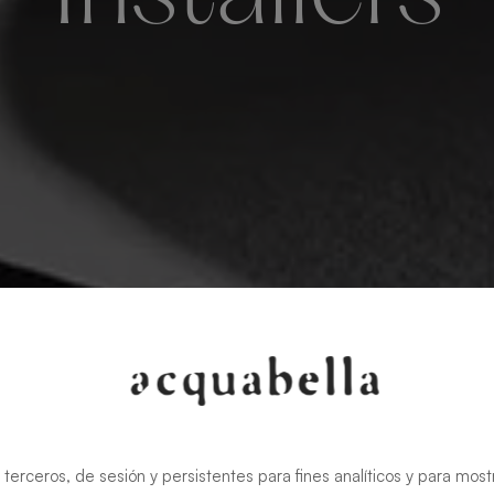
 terceros, de sesión y persistentes para fines analíticos y para most