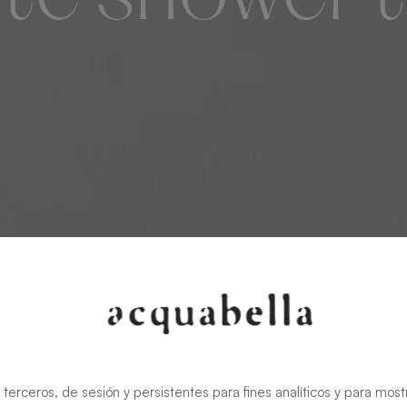
 terceros, de sesión y persistentes para fines analíticos y para most