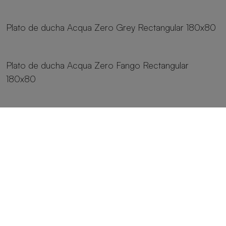
8 tamaños
Plato de ducha Acqua Zero Grey Rectangular 180x80
8 tamaños
Plato de ducha Acqua Zero Fango Rectangular
180x80
8 tamaños
Plato de ducha Acqua Zero Crema Rectangular
180x80
8 tamaños
Plato de ducha Acqua Zero Cemento Rectangular
180x80
8 tamaños
Plato de ducha Acqua Zero Capuccino Rectangular