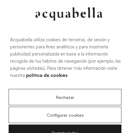
107.6 KB
|
PDF
Acquabella utiliza cookies de terceros, de sesión y
persistentes para fines analíticos y para mostrarte
Manual de instalación de platos de
publicidad personalizada en base a la información
ducha Akron®
recogida de tus hábitos de navegación (por ejemplo, las
páginas visitadas). Para obtener más información visite
nuestra
política de cookies
4.15 MB
|
PDF
Rechazar
Configurar cookies
Planos técnicos Livo Slate
Permitir todas