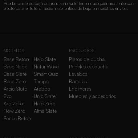
Puedes darte de baja de nuestra newsletter en cualquier momento con
efecto para el futuro mediante el enlace de baja en nuestros envíos.
MODELOS
PRODUCTOS
Base Beton
Halo Slate
Platos de ducha
Base Nude
Natur Wave
Paneles de ducha
Base Slate
Smart Quiz
Lavabos
Base Zero
Tempo
Bañeras
Areia Slate
Arabba
Encimeras
Evo
Unic Slate
Muebles y accesorios
Arq Zero
Halo Zero
Flow Zero
Alma Slate
Focus Beton