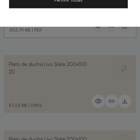
353.79 KB
|
PDF
Plato de ducha Livo Slate 200x100
2D
57.23 KB
|
DWG
Plato de ducha Livo Slate 200x100