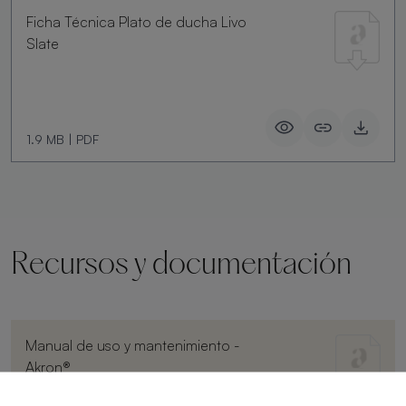
Ficha Técnica Plato de ducha Livo
Slate
1.9 MB
|
PDF
Recursos y documentación
Manual de uso y mantenimiento -
Akron®