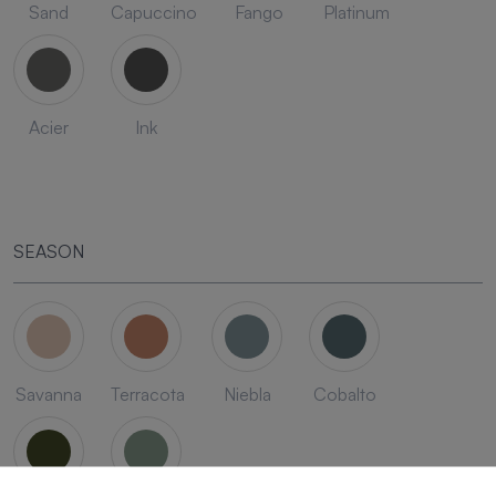
Sand
Capuccino
Fango
Platinum
Acier
Ink
SEASON
Savanna
Terracota
Niebla
Cobalto