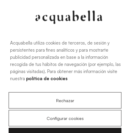
Oliva
Forest
Acquabella utiliza cookies de terceros, de sesión y
persistentes para fines analíticos y para mostrarte
Todas las medidas
publicidad personalizada en base a la información
recogida de tus hábitos de navegación (por ejemplo, las
páginas visitadas). Para obtener más información visite
100 X 70 cm
200 X 70 cm
nuestra
política de cookies
120 X 70 cm
100 X 80 cm
140 X 70 cm
120 X 80 cm
Rechazar
160 X 70 cm
140 X 80 cm
180 X 70 cm
160 X 80 cm
Configurar cookies
180 X 80 cm
160 X 90 cm