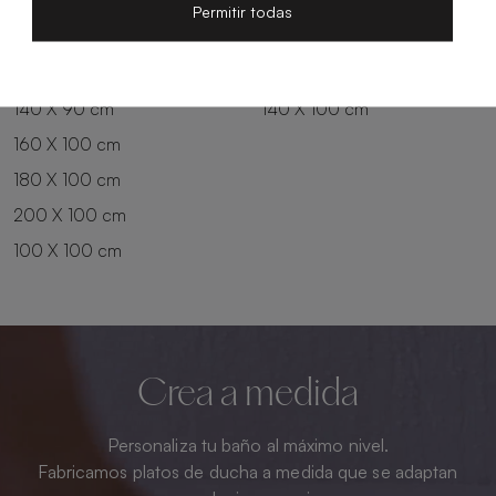
200 X 80 cm
180 X 90 cm
Permitir todas
100 X 90 cm
200 X 90 cm
120 X 90 cm
120 X 100 cm
140 X 90 cm
140 X 100 cm
160 X 100 cm
180 X 100 cm
200 X 100 cm
100 X 100 cm
Crea a medida
Personaliza tu baño al máximo nivel.
Fabricamos platos de ducha a medida que se adaptan