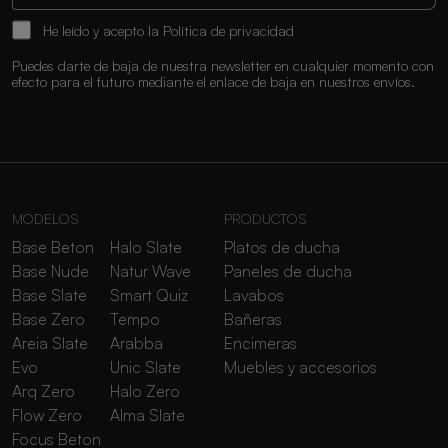
He leído y acepto la
Política de privacidad
Puedes darte de baja de nuestra newsletter en cualquier momento con
efecto para el futuro mediante el enlace de baja en nuestros envíos.
MODELOS
PRODUCTOS
Base Beton
Halo Slate
Platos de ducha
Base Nude
Natur Wave
Paneles de ducha
Base Slate
Smart Quiz
Lavabos
Base Zero
Tempo
Bañeras
Areia Slate
Arabba
Encimeras
Evo
Unic Slate
Muebles y accesorios
Arq Zero
Halo Zero
Flow Zero
Alma Slate
Focus Beton