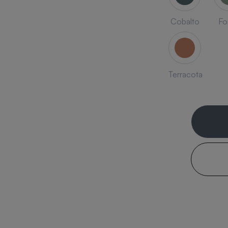
Cobalto
Fo
Terracota