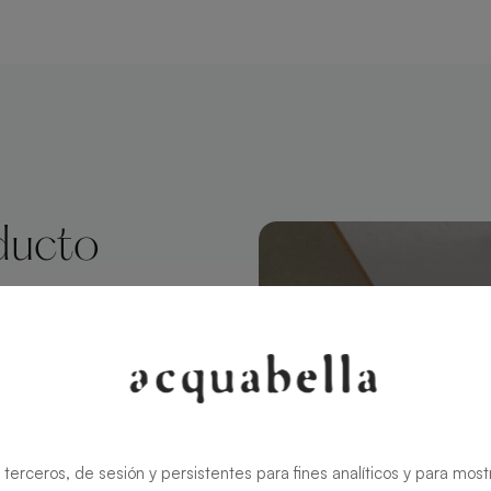
ducto
angular 140 X
el estilo
lma Slate
, mientras que
 terceros, de sesión y persistentes para fines analíticos y para most