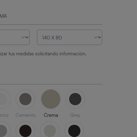
RMA
zar tus medidas solicitando información.
anco
Cemento
Crema
Grey