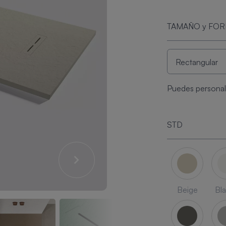
TAMAÑO y FO
Puedes personali
STD
Beige
Bl