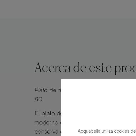
Acerca de este pro
Plato de ducha Alma Slate Crema Rect
80
El plato de ducha Alma Slate combina 
moderno con el atractivo atemporal. A
conserva el encanto del efecto piedra
Acquabella utiliza cookies de