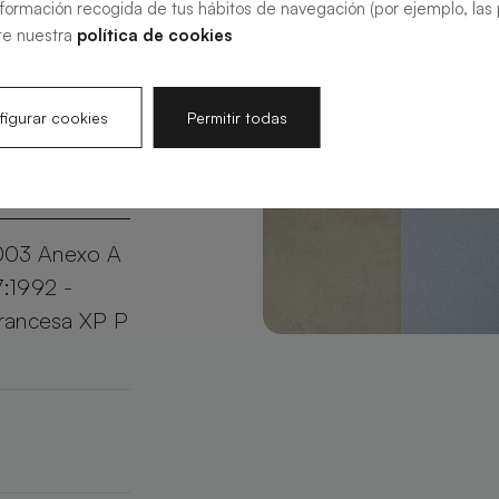
nformación recogida de tus hábitos de navegación (por ejemplo, las p
aje más
te nuestra
política de cookies
tamaño y
o en un
igurar cookies
Permitir todas
003 Anexo A
7:1992 -
francesa XP P