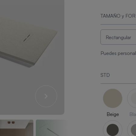
TAMAÑO y FO
Puedes personali
STD
Beige
Bl