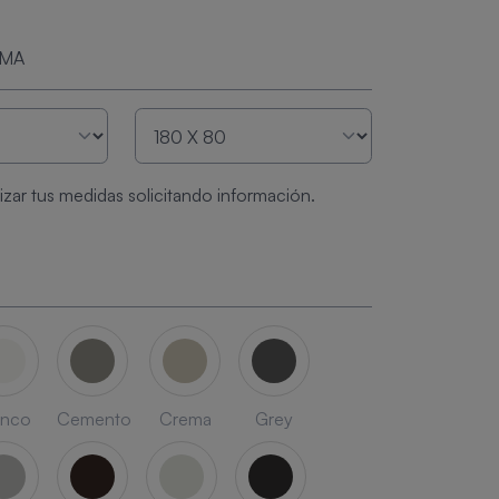
RMA
zar tus medidas solicitando información.
anco
Cemento
Crema
Grey