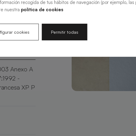
nformación recogida de tus hábitos de navegación (por ejemplo, las p
aje más
te nuestra
política de cookies
tamaño y
o en un
igurar cookies
Permitir todas
003 Anexo A
7:1992 -
francesa XP P