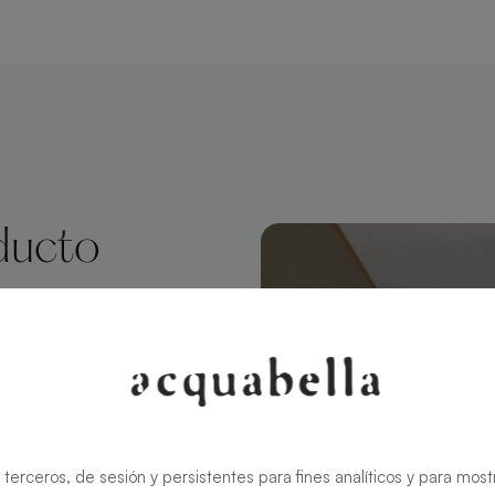
ducto
ngular 180 X
el estilo
lma Slate
, mientras que
 terceros, de sesión y persistentes para fines analíticos y para most