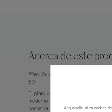
Acerca de este pro
Plato de ducha Alma Slate Beige Recta
80
El plato de ducha Alma Slate combina 
moderno con el atractivo atemporal. A
conserva el encanto del efecto piedra
Acquabella utiliza cookies de