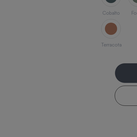
Cobalto
Fo
Terracota