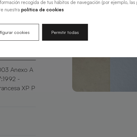
nformación recogida de tus hábitos de navegación (por ejemplo, las p
aje más
te nuestra
política de cookies
tamaño y
o en un
igurar cookies
Permitir todas
003 Anexo A
7:1992 -
francesa XP P