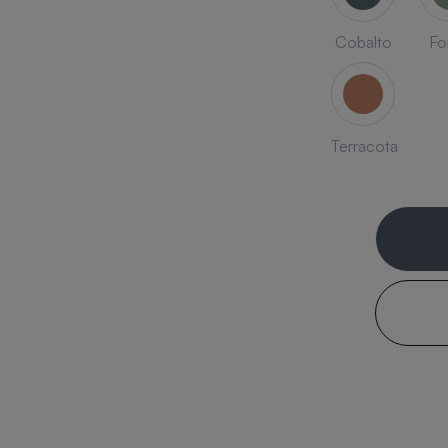
Cobalto
Fo
Terracota