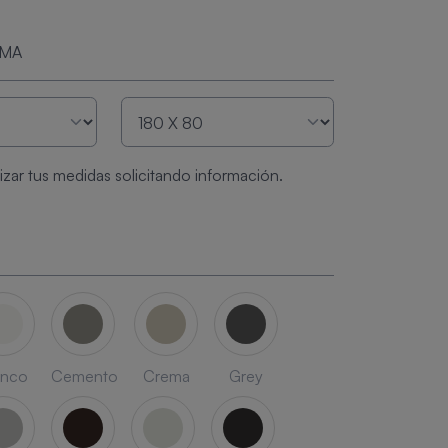
RMA
zar tus medidas solicitando información.
anco
Cemento
Crema
Grey