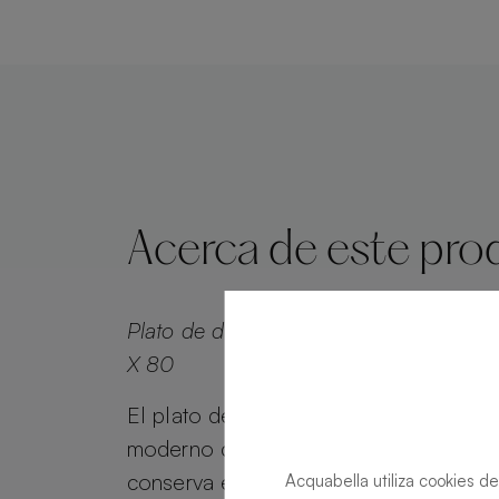
Acerca de este pro
Plato de ducha Alma Slate Platinum Re
X 80
El plato de ducha Alma Slate combina 
moderno con el atractivo atemporal. A
conserva el encanto del efecto piedra
Acquabella utiliza cookies de