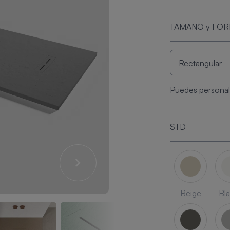
TAMAÑO y FO
Puedes personali
STD
Beige
Bl