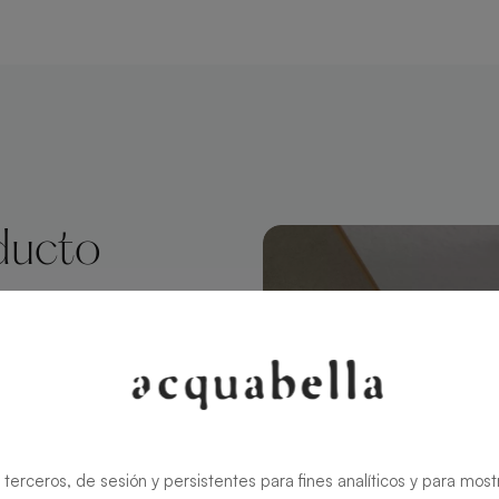
ducto
ctangular 180
el estilo
lma Slate
, mientras que
 terceros, de sesión y persistentes para fines analíticos y para most