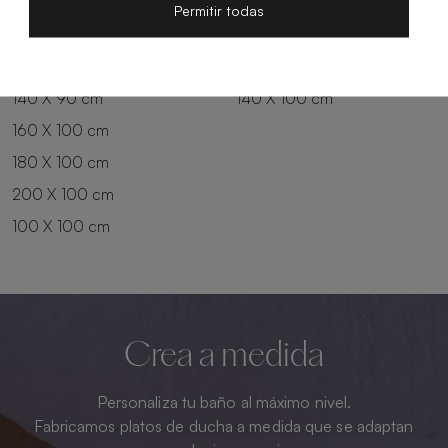
200 X 80 cm
180 X 90 cm
Permitir todas
100 X 90 cm
200 X 90 cm
120 X 90 cm
120 X 100 cm
140 X 90 cm
140 X 100 cm
160 X 100 cm
180 X 100 cm
200 X 100 cm
100 X 100 cm
Crea a medida
Personaliza tu baño al máximo nivel.
Fabricamos platos de ducha a medida que se adaptan