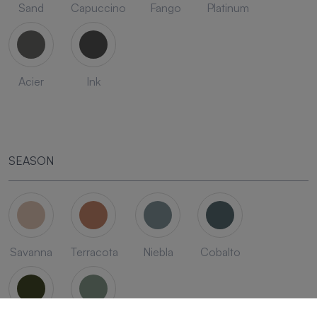
Sand
Capuccino
Fango
Platinum
Acier
Ink
SEASON
Savanna
Terracota
Niebla
Cobalto