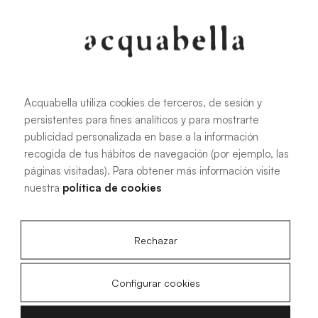
Oliva
Forest
Acquabella utiliza cookies de terceros, de sesión y
persistentes para fines analíticos y para mostrarte
Todas las medidas
publicidad personalizada en base a la información
recogida de tus hábitos de navegación (por ejemplo, las
páginas visitadas). Para obtener más información visite
100 X 70 cm
200 X 70 cm
nuestra
política de cookies
120 X 70 cm
100 X 80 cm
140 X 70 cm
120 X 80 cm
Rechazar
160 X 70 cm
140 X 80 cm
180 X 70 cm
160 X 80 cm
Configurar cookies
180 X 80 cm
160 X 90 cm