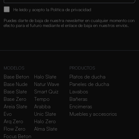
He leído y acepto la
Política de privacidad
Puedes darte de baja de nuestra newsletter en cualquier momento con
efecto para el futuro mediante el enlace de baja en nuestros envíos.
MODELOS
PRODUCTOS
Base Beton
Halo Slate
Platos de ducha
Base Nude
Natur Wave
Paneles de ducha
Base Slate
Smart Quiz
Lavabos
Base Zero
Tempo
Bañeras
Areia Slate
Arabba
Encimeras
Evo
Unic Slate
Muebles y accesorios
Arq Zero
Halo Zero
Flow Zero
Alma Slate
Focus Beton