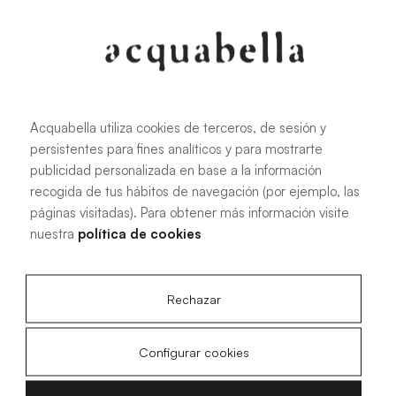
Oliva
Forest
Acquabella utiliza cookies de terceros, de sesión y
persistentes para fines analíticos y para mostrarte
Todas las medidas
publicidad personalizada en base a la información
recogida de tus hábitos de navegación (por ejemplo, las
páginas visitadas). Para obtener más información visite
100 X 70 cm
200 X 70 cm
nuestra
política de cookies
120 X 70 cm
100 X 80 cm
140 X 70 cm
120 X 80 cm
Rechazar
160 X 70 cm
140 X 80 cm
180 X 70 cm
160 X 80 cm
Configurar cookies
180 X 80 cm
160 X 90 cm