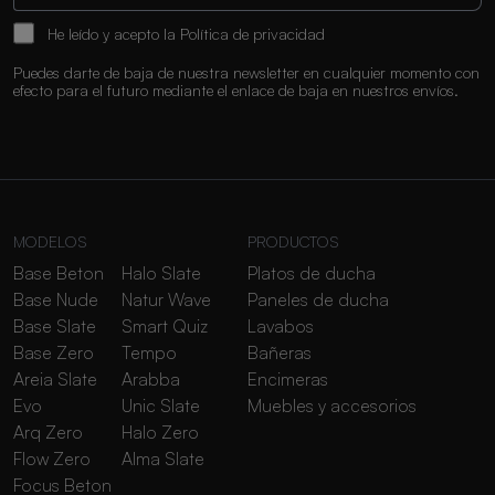
He leído y acepto la
Política de privacidad
Puedes darte de baja de nuestra newsletter en cualquier momento con
efecto para el futuro mediante el enlace de baja en nuestros envíos.
MODELOS
PRODUCTOS
Base Beton
Halo Slate
Platos de ducha
Base Nude
Natur Wave
Paneles de ducha
Base Slate
Smart Quiz
Lavabos
Base Zero
Tempo
Bañeras
Areia Slate
Arabba
Encimeras
Evo
Unic Slate
Muebles y accesorios
Arq Zero
Halo Zero
Flow Zero
Alma Slate
Focus Beton