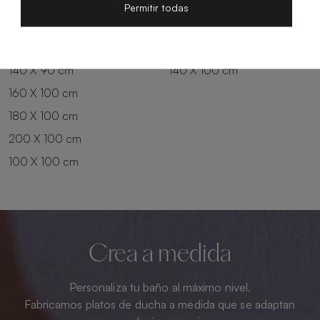
200 X 80 cm
180 X 90 cm
Permitir todas
100 X 90 cm
200 X 90 cm
120 X 90 cm
120 X 100 cm
140 X 90 cm
140 X 100 cm
160 X 100 cm
180 X 100 cm
200 X 100 cm
100 X 100 cm
Crea a medida
Personaliza tu baño al máximo nivel.
Fabricamos platos de ducha a medida que se adaptan