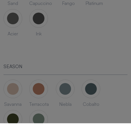
Sand
Capuccino
Fango
Platinum
Acier
Ink
SEASON
Savanna
Terracota
Niebla
Cobalto