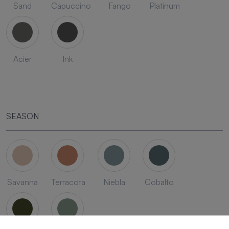
Sand
Capuccino
Fango
Platinum
Acier
Ink
SEASON
Savanna
Terracota
Niebla
Cobalto