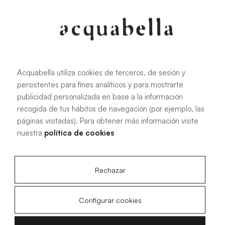
Oliva
Forest
Acquabella utiliza cookies de terceros, de sesión y
persistentes para fines analíticos y para mostrarte
Todas las medidas
publicidad personalizada en base a la información
recogida de tus hábitos de navegación (por ejemplo, las
páginas visitadas). Para obtener más información visite
100 X 70 cm
200 X 70 cm
nuestra
política de cookies
120 X 70 cm
100 X 80 cm
140 X 70 cm
120 X 80 cm
Rechazar
160 X 70 cm
140 X 80 cm
180 X 70 cm
160 X 80 cm
Configurar cookies
180 X 80 cm
160 X 90 cm