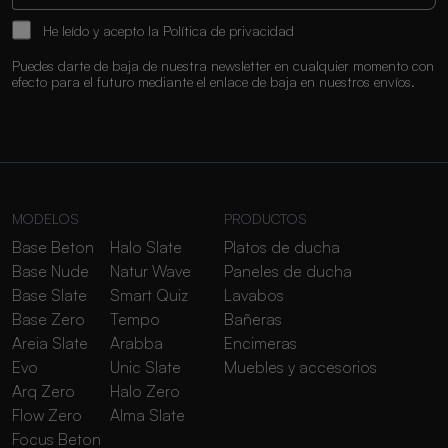
He leído y acepto la
Política de privacidad
Puedes darte de baja de nuestra newsletter en cualquier momento con
efecto para el futuro mediante el enlace de baja en nuestros envíos.
MODELOS
PRODUCTOS
Base Beton
Halo Slate
Platos de ducha
Base Nude
Natur Wave
Paneles de ducha
Base Slate
Smart Quiz
Lavabos
Base Zero
Tempo
Bañeras
Areia Slate
Arabba
Encimeras
Evo
Unic Slate
Muebles y accesorios
Arq Zero
Halo Zero
Flow Zero
Alma Slate
Focus Beton