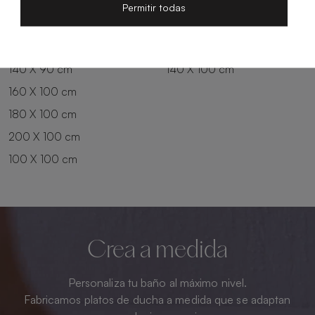
200 X 80 cm
180 X 90 cm
Permitir todas
100 X 90 cm
200 X 90 cm
120 X 90 cm
120 X 100 cm
140 X 90 cm
140 X 100 cm
160 X 100 cm
180 X 100 cm
200 X 100 cm
100 X 100 cm
Crea a medida
Personaliza tu baño al máximo nivel.
Fabricamos platos de ducha a medida que se adaptan