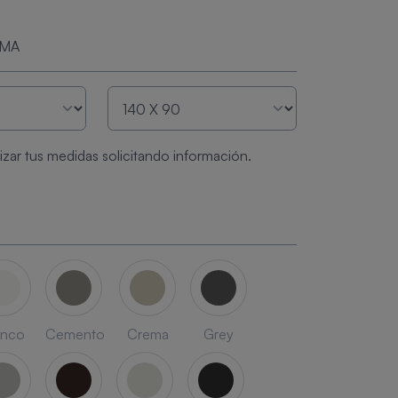
RMA
zar tus medidas solicitando información.
anco
Cemento
Crema
Grey