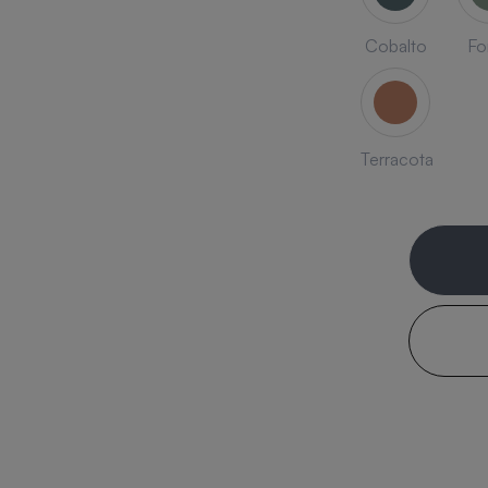
Cobalto
Fo
Terracota