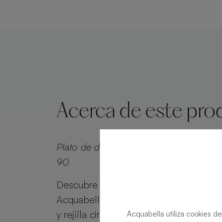
Acerca de este pro
Plato de ducha Natur Wave Forest Rect
90
Descubre el plato de ducha Natur Wa
Acquabella. Con su textura única de a
y rejilla circular irregular, ofrece diseñ
Acquabella utiliza cookies de