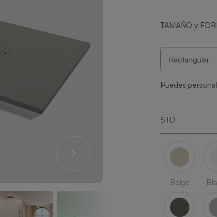
TAMAÑO y FO
Puedes personali
STD
Beige
Bl