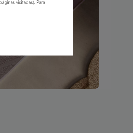
áginas visitadas). Para