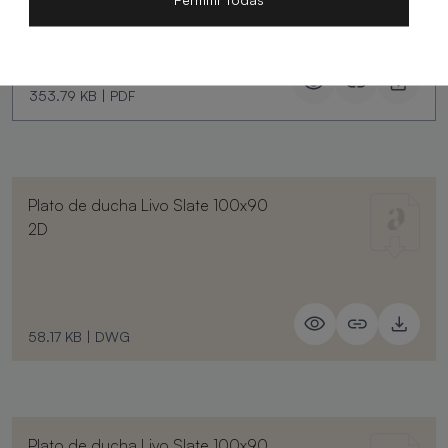
353.79 KB
|
PDF
Plato de ducha Livo Slate 100x90
2D
58.17 KB
|
DWG
Plato de ducha Livo Slate 100x90