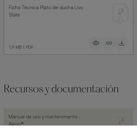
Ficha Técnica Plato de ducha Livo
Slate
1.9 MB
|
PDF
Recursos y documentación
Manual de uso y mantenimiento -
Akron®