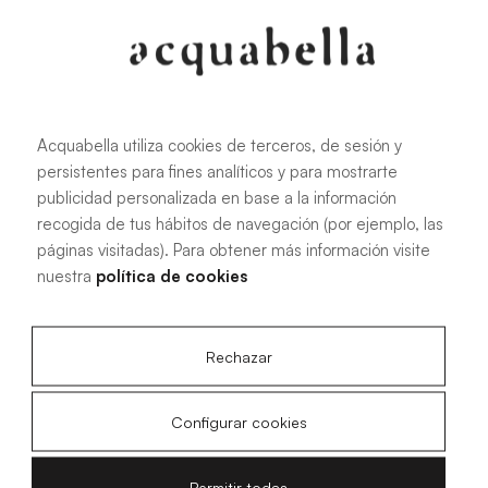
107.6 KB
|
PDF
Acquabella utiliza cookies de terceros, de sesión y
persistentes para fines analíticos y para mostrarte
Manual de instalación de platos de
publicidad personalizada en base a la información
ducha Akron®
recogida de tus hábitos de navegación (por ejemplo, las
páginas visitadas). Para obtener más información visite
nuestra
política de cookies
4.15 MB
|
PDF
Rechazar
Configurar cookies
Planos técnicos Livo Slate
Permitir todas