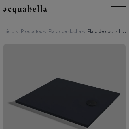
Inicio
<
Productos
<
Platos de ducha
<
Plato de ducha Livo