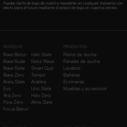
Puedes darte de baja de nuestra newsletter en cualquier momento con
efecto para el futuro mediante el enlace de baja en nuestros envíos.
MODELOS
PRODUCTOS
Base Beton
Halo Slate
Platos de ducha
Base Nude
Natur Wave
Paneles de ducha
Base Slate
Smart Quiz
Lavabos
Base Zero
Tempo
Bañeras
Areia Slate
Arabba
Encimeras
Evo
Unic Slate
Muebles y accesorios
Arq Zero
Halo Zero
Flow Zero
Alma Slate
Focus Beton