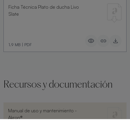
Ficha Técnica Plato de ducha Livo
Slate
1.9 MB
|
PDF
Recursos y documentación
Manual de uso y mantenimiento -
Akron®