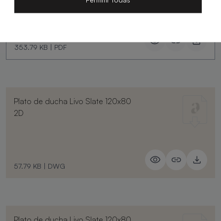
353.79 KB
|
PDF
Plato de ducha Livo Slate 120x80
2D
57.79 KB
|
DWG
Plato de ducha Livo Slate 120x80