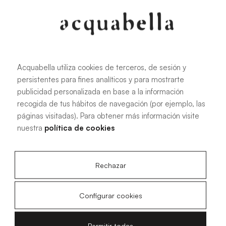
107.6 KB
|
PDF
Acquabella utiliza cookies de terceros, de sesión y
persistentes para fines analíticos y para mostrarte
Manual de instalación de platos de
publicidad personalizada en base a la información
ducha Akron®
recogida de tus hábitos de navegación (por ejemplo, las
páginas visitadas). Para obtener más información visite
nuestra
política de cookies
4.15 MB
|
PDF
Rechazar
Configurar cookies
Planos técnicos Livo Slate
Permitir todas