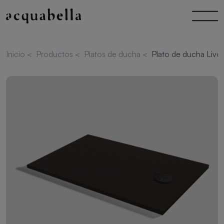
Inicio
<
Productos
<
Platos de ducha
<
Plato de ducha Livo