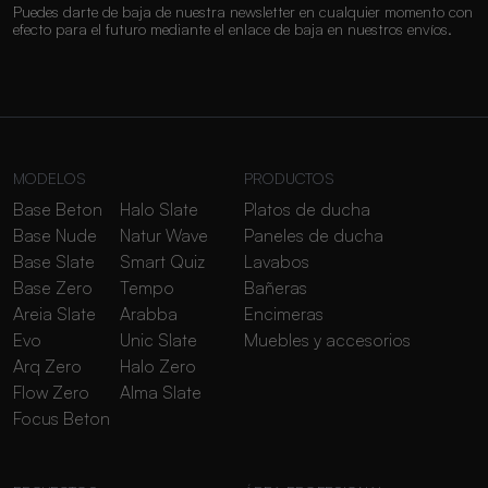
Puedes darte de baja de nuestra newsletter en cualquier momento con
efecto para el futuro mediante el enlace de baja en nuestros envíos.
MODELOS
PRODUCTOS
Base Beton
Halo Slate
Platos de ducha
Base Nude
Natur Wave
Paneles de ducha
Base Slate
Smart Quiz
Lavabos
Base Zero
Tempo
Bañeras
Areia Slate
Arabba
Encimeras
Evo
Unic Slate
Muebles y accesorios
Arq Zero
Halo Zero
Flow Zero
Alma Slate
Focus Beton