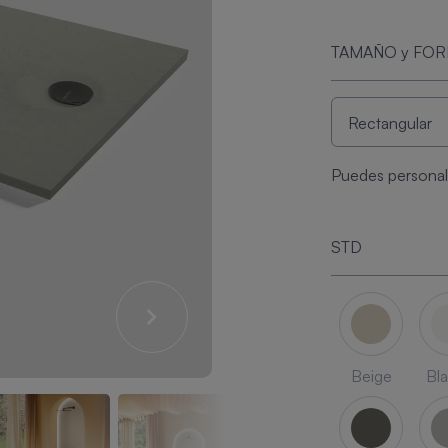
TAMAÑO y FO
Puedes personali
STD
Beige
Bl