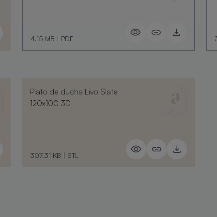
4.15 MB
|
PDF
Plato de ducha Livo Slate
120x100 3D
307.31 KB
|
STL