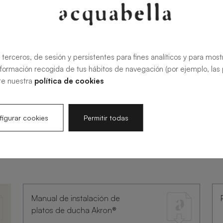
 terceros, de sesión y persistentes para fines analíticos y para most
nformación recogida de tus hábitos de navegación (por ejemplo, las p
te nuestra
política de cookies
igurar cookies
Permitir todas
ntación
Manual de instalación de
platos de ducha Akron®