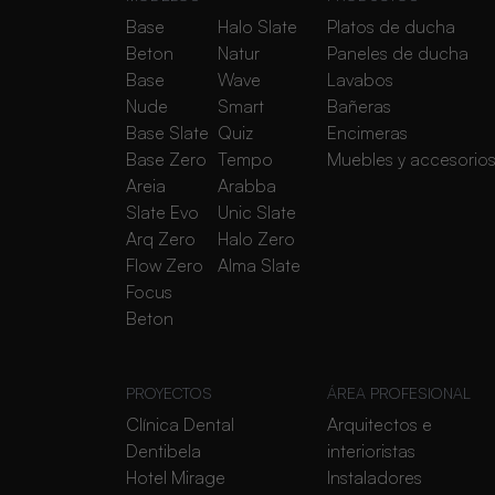
Base
Halo Slate
Platos de ducha
Beton
Natur
Paneles de ducha
Base
Wave
Lavabos
Nude
Smart
Bañeras
Base Slate
Quiz
Encimeras
Base Zero
Tempo
Muebles y accesorio
Areia
Arabba
Slate Evo
Unic Slate
Arq Zero
Halo Zero
Flow Zero
Alma Slate
Focus
Beton
PROYECTOS
ÁREA PROFESIONAL
Clínica Dental
Arquitectos e
Dentibela
interioristas
Hotel Mirage
Instaladores