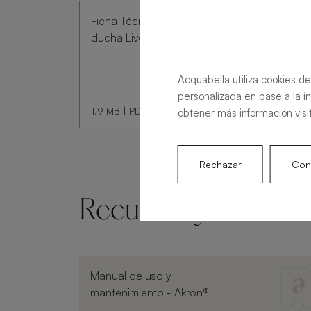
Ficha Técnica Plato de
ducha Livo Slate
Acquabella utiliza cookies de
personalizada en base a la i
1.9 MB
|
PDF
obtener más información visi
Rechazar
Conf
Recursos y docume
Manual de uso y
mantenimiento - Akron®