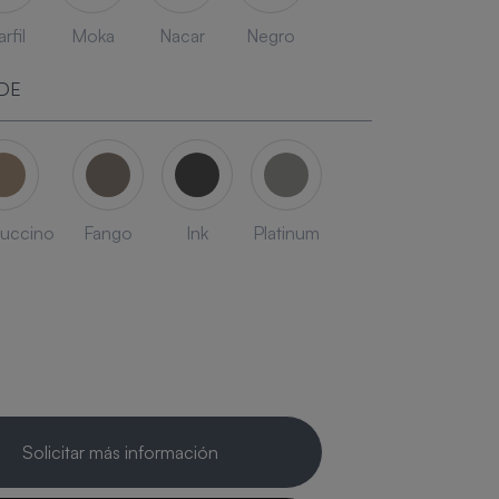
rfil
Moka
Nacar
Negro
DE
uccino
Fango
Ink
Platinum
Solicitar más información