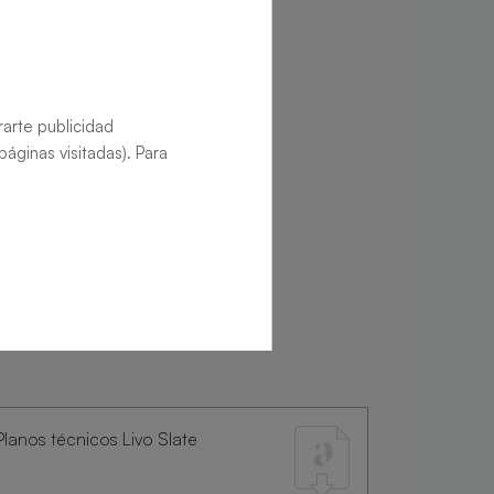
rarte publicidad
áginas visitadas). Para
Planos técnicos Livo Slate