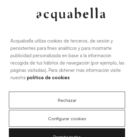
107.6 KB
|
PDF
Acquabella utiliza cookies de terceros, de sesión y
persistentes para fines analíticos y para mostrarte
Manual de instalación de platos de
publicidad personalizada en base a la información
ducha Akron®
recogida de tus hábitos de navegación (por ejemplo, las
páginas visitadas). Para obtener más información visite
nuestra
política de cookies
4.15 MB
|
PDF
Rechazar
Configurar cookies
Planos técnicos Livo Slate
Permitir todas