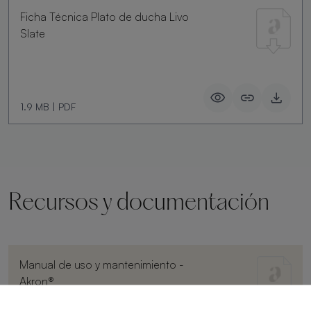
Ficha Técnica Plato de ducha Livo
Slate
1.9 MB
|
PDF
Recursos y documentación
Manual de uso y mantenimiento -
Akron®