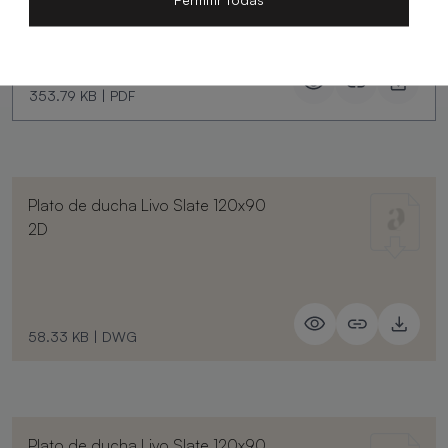
353.79 KB
|
PDF
Plato de ducha Livo Slate 120x90
2D
58.33 KB
|
DWG
Plato de ducha Livo Slate 120x90