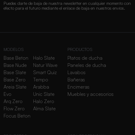
Puedes darte de baja de nuestra newsletter en cualquier momento con
efecto para el futuro mediante el enlace de baja en nuestros envíos.
MODELOS
PRODUCTOS
Base Beton
Halo Slate
Platos de ducha
Base Nude
Natur Wave
Paneles de ducha
Base Slate
Smart Quiz
Lavabos
Base Zero
Tempo
Bañeras
Areia Slate
Arabba
Encimeras
Evo
Unic Slate
Muebles y accesorios
Arq Zero
Halo Zero
Flow Zero
Alma Slate
Focus Beton