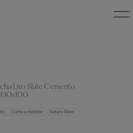
ucha Livo Slate Cemento
 100x100
do
Corte a medida
Textura Slate