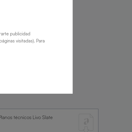
rarte publicidad
áginas visitadas). Para
Planos técnicos Livo Slate