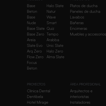
Base
Halo Slate
Platos de ducha
Beton
Natur
Paneles de ducha
Base
Wave
Lavabos
Nude
Smart
Bañeras
Base Slate
Quiz
Encimeras
Base Zero
Tempo
Muebles y accesorio
Areia
Arabba
Slate Evo
Unic Slate
Arq Zero
Halo Zero
Flow Zero
Alma Slate
Focus
Beton
PROYECTOS
ÁREA PROFESIONAL
Clínica Dental
Arquitectos e
Dentibela
interioristas
Hotel Mirage
Instaladores