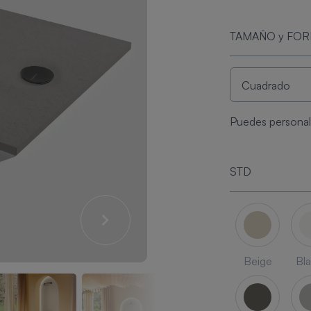
TAMAÑO y FO
Puedes personali
STD
Beige
Bl