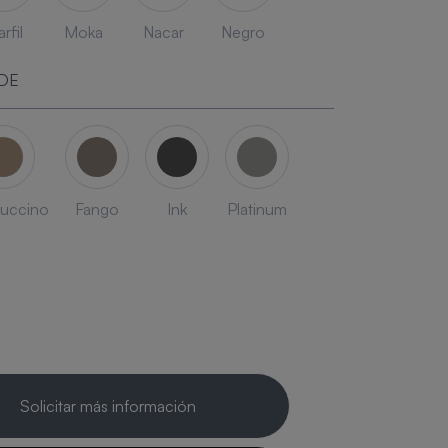
rfil
Moka
Nacar
Negro
DE
uccino
Fango
Ink
Platinum
Solicitar más información