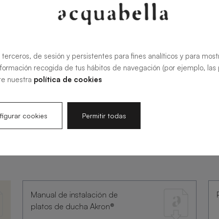
 terceros, de sesión y persistentes para fines analíticos y para most
nformación recogida de tus hábitos de navegación (por ejemplo, las p
te nuestra
política de cookies
igurar cookies
Permitir todas
ntación
Manual de instalación de
platos de ducha Akron®