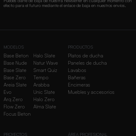
Puedes darte de baja de nuestra newsletter en cualquier momento con
efecto para el futuro mediante el enlace de baja en nuestros envíos.
MODELOS
PRODUCTOS
Base Beton
Halo Slate
Platos de ducha
Base Nude
Natur Wave
Paneles de ducha
Base Slate
Smart Quiz
Lavabos
Base Zero
Tempo
Bañeras
Areia Slate
Arabba
Encimeras
Evo
Unic Slate
Muebles y accesorios
Arq Zero
Halo Zero
Flow Zero
Alma Slate
Focus Beton
PROYECTOS
ÁREA PROFESIONAL