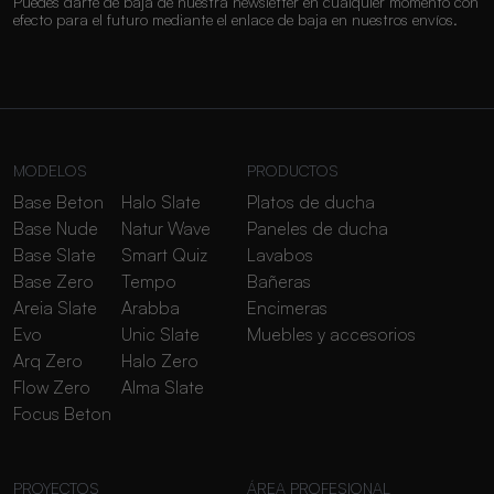
Puedes darte de baja de nuestra newsletter en cualquier momento con
efecto para el futuro mediante el enlace de baja en nuestros envíos.
MODELOS
PRODUCTOS
Base Beton
Halo Slate
Platos de ducha
Base Nude
Natur Wave
Paneles de ducha
Base Slate
Smart Quiz
Lavabos
Base Zero
Tempo
Bañeras
Areia Slate
Arabba
Encimeras
Evo
Unic Slate
Muebles y accesorios
Arq Zero
Halo Zero
Flow Zero
Alma Slate
Focus Beton
PROYECTOS
ÁREA PROFESIONAL