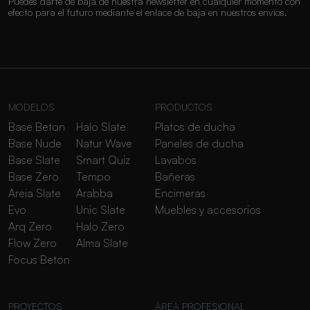
Puedes darte de baja de nuestra newsletter en cualquier momento con
efecto para el futuro mediante el enlace de baja en nuestros envíos.
MODELOS
PRODUCTOS
Base Beton
Halo Slate
Platos de ducha
Base Nude
Natur Wave
Paneles de ducha
Base Slate
Smart Quiz
Lavabos
Base Zero
Tempo
Bañeras
Areia Slate
Arabba
Encimeras
Evo
Unic Slate
Muebles y accesorios
Arq Zero
Halo Zero
Flow Zero
Alma Slate
Focus Beton
PROYECTOS
ÁREA PROFESIONAL