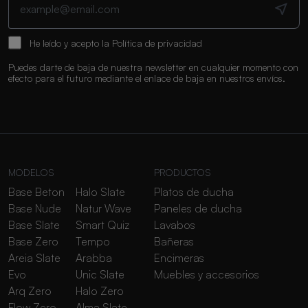
He leído y acepto la
Política de privacidad
Puedes darte de baja de nuestra newsletter en cualquier momento con
efecto para el futuro mediante el enlace de baja en nuestros envíos.
MODELOS
PRODUCTOS
Base Beton
Halo Slate
Platos de ducha
Base Nude
Natur Wave
Paneles de ducha
Base Slate
Smart Quiz
Lavabos
Base Zero
Tempo
Bañeras
Areia Slate
Arabba
Encimeras
Evo
Unic Slate
Muebles y accesorios
Arq Zero
Halo Zero
Flow Zero
Alma Slate