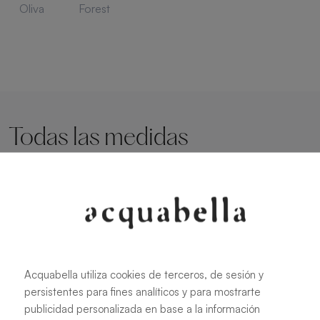
Oliva
Forest
Todas las medidas
90 X 70 cm
160 X 70 cm
100 X 70 cm
170 X 70 cm
120 X 70 cm
180 X 70 cm
140 X 70 cm
190 X 70 cm
Acquabella utiliza cookies de terceros, de sesión y
150 X 70 cm
200 X 70 cm
persistentes para fines analíticos y para mostrarte
220 X 70 cm
180 X 75 cm
publicidad personalizada en base a la información