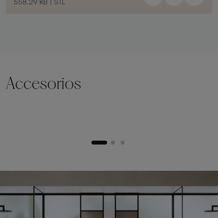
558.29 KB
|
STL
Accesorios
Zócalo de elevación