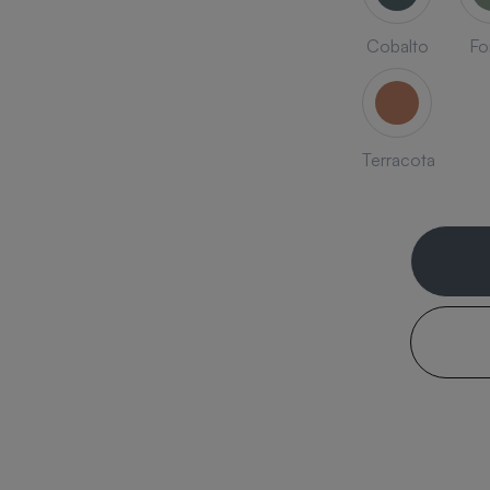
Cobalto
Fo
Terracota