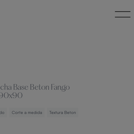
ucha Base Beton Fango
 90x90
do
Corte a medida
Textura Beton