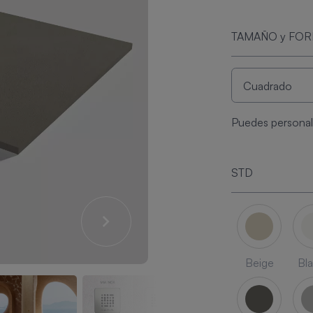
TAMAÑO y FO
Puedes personali
STD
Beige
Bl