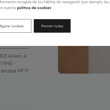
nformación recogida de tus hábitos de navegación (por ejemplo, las p
resistencia y
te nuestra
política de cookies
n toque
do en
igurar cookies
Permitir todas
003 Anexo A
7:1992 -
francesa XP P