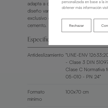
personalizada en base a la i
adapta a cualquier espacio y garantiza 
obtener más información visi
diseño vanguardista. Dale a tu baño u
exclusivo con Base Beton y su acaba
cemento.
Rechazar
Conf
Especificaciones técnicas
Antideslizamiento
"UNE-ENV 12633:2
- Clase 3 DIN 5109
Clase C Normativa 
05-010 - PN 24"
Formato
100x70 cm
mínimo