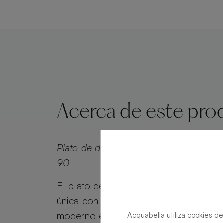
Acerca de este pro
Plato de ducha Base Beton Fango Cu
90
El plato de ducha Base Beton ofrece u
única con textura cemento, ideal para 
moderno e industrial. Fabricado a med
Acquabella utiliza cookies de