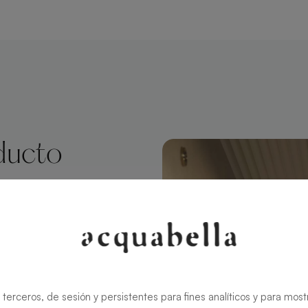
ducto
adrado 90 X
na estética
crear un baño
ida, se
 terceros, de sesión y persistentes para fines analíticos y para most