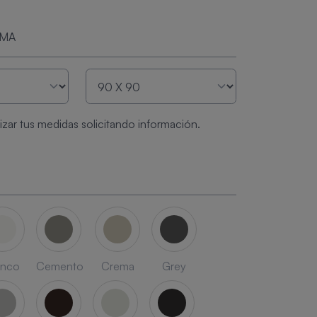
RMA
zar tus medidas solicitando información.
anco
Cemento
Crema
Grey