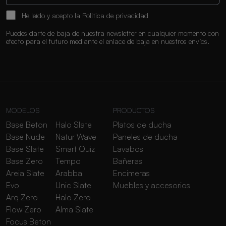
He leído y acepto la
Política de privacidad
Puedes darte de baja de nuestra newsletter en cualquier momento con
efecto para el futuro mediante el enlace de baja en nuestros envíos.
MODELOS
PRODUCTOS
Base Beton
Halo Slate
Platos de ducha
Base Nude
Natur Wave
Paneles de ducha
Base Slate
Smart Quiz
Lavabos
Base Zero
Tempo
Bañeras
Areia Slate
Arabba
Encimeras
Evo
Unic Slate
Muebles y accesorios
Arq Zero
Halo Zero
Flow Zero
Alma Slate
Focus Beton