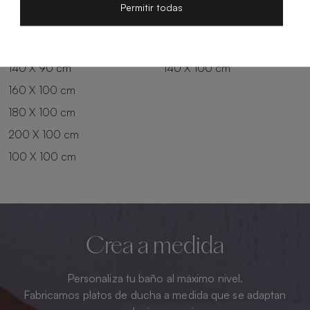
200 X 80 cm
180 X 90 cm
Permitir todas
100 X 90 cm
200 X 90 cm
120 X 90 cm
120 X 100 cm
140 X 90 cm
140 X 100 cm
160 X 100 cm
180 X 100 cm
200 X 100 cm
100 X 100 cm
Crea a medida
Personaliza tu baño al máximo nivel.
Fabricamos platos de ducha a medida que se adaptan