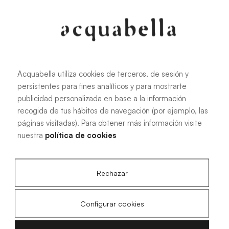
Oliva
Forest
Acquabella utiliza cookies de terceros, de sesión y
persistentes para fines analíticos y para mostrarte
Todas las medidas
publicidad personalizada en base a la información
recogida de tus hábitos de navegación (por ejemplo, las
páginas visitadas). Para obtener más información visite
100 X 70 cm
200 X 70 cm
nuestra
política de cookies
120 X 70 cm
100 X 80 cm
140 X 70 cm
120 X 80 cm
Rechazar
160 X 70 cm
140 X 80 cm
180 X 70 cm
160 X 80 cm
Configurar cookies
180 X 80 cm
160 X 90 cm