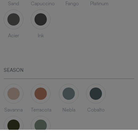
Sand
Capuccino
Fango
Platinum
Acier
Ink
SEASON
Savanna
Terracota
Niebla
Cobalto