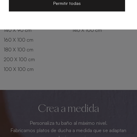
200 X 80 cm
180 X 90 cm
Permitir todas
100 X 90 cm
200 X 90 cm
120 X 90 cm
120 X 100 cm
140 X 90 cm
140 X 100 cm
160 X 100 cm
180 X 100 cm
200 X 100 cm
100 X 100 cm
Crea a medida
Personaliza tu baño al máximo nivel.
Fabricamos platos de ducha a medida que se adaptan