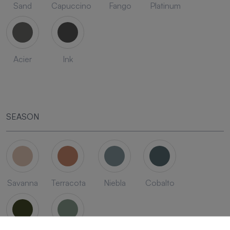
Sand
Capuccino
Fango
Platinum
Acier
Ink
SEASON
Savanna
Terracota
Niebla
Cobalto