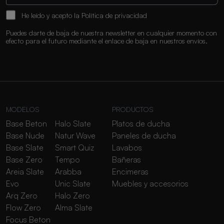
He leído y acepto la
Política de privacidad
Puedes darte de baja de nuestra newsletter en cualquier momento con
efecto para el futuro mediante el enlace de baja en nuestros envíos.
MODELOS
PRODUCTOS
Base Beton
Halo Slate
Platos de ducha
Base Nude
Natur Wave
Paneles de ducha
Base Slate
Smart Quiz
Lavabos
Base Zero
Tempo
Bañeras
Areia Slate
Arabba
Encimeras
Evo
Unic Slate
Muebles y accesorios
Arq Zero
Halo Zero
Flow Zero
Alma Slate
Focus Beton