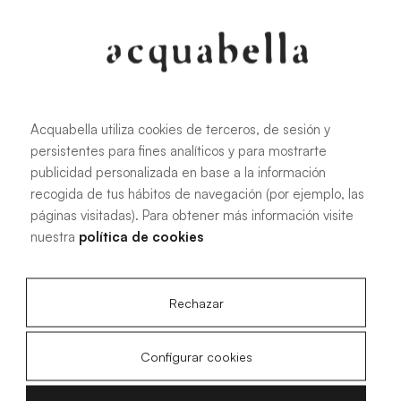
Oliva
Forest
Acquabella utiliza cookies de terceros, de sesión y
persistentes para fines analíticos y para mostrarte
Todas las medidas
publicidad personalizada en base a la información
recogida de tus hábitos de navegación (por ejemplo, las
páginas visitadas). Para obtener más información visite
100 X 70 cm
200 X 70 cm
nuestra
política de cookies
120 X 70 cm
100 X 80 cm
140 X 70 cm
120 X 80 cm
Rechazar
160 X 70 cm
140 X 80 cm
180 X 70 cm
160 X 80 cm
Configurar cookies
180 X 80 cm
160 X 90 cm