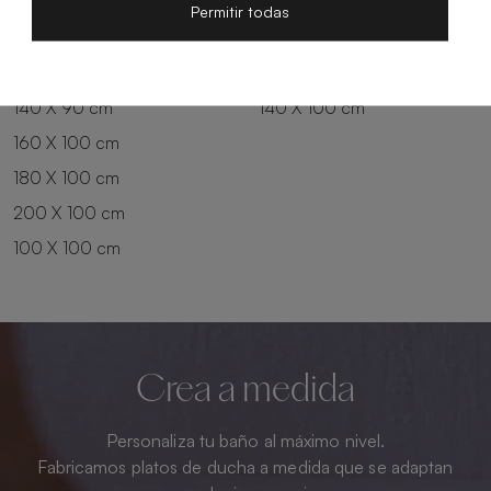
200 X 80 cm
180 X 90 cm
Permitir todas
100 X 90 cm
200 X 90 cm
120 X 90 cm
120 X 100 cm
140 X 90 cm
140 X 100 cm
160 X 100 cm
180 X 100 cm
200 X 100 cm
100 X 100 cm
Crea a medida
Personaliza tu baño al máximo nivel.
Fabricamos platos de ducha a medida que se adaptan