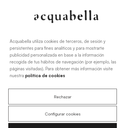
Oliva
Forest
Acquabella utiliza cookies de terceros, de sesión y
persistentes para fines analíticos y para mostrarte
Todas las medidas
publicidad personalizada en base a la información
recogida de tus hábitos de navegación (por ejemplo, las
páginas visitadas). Para obtener más información visite
100 X 70 cm
200 X 70 cm
nuestra
política de cookies
120 X 70 cm
100 X 80 cm
140 X 70 cm
120 X 80 cm
Rechazar
160 X 70 cm
140 X 80 cm
180 X 70 cm
160 X 80 cm
Configurar cookies
180 X 80 cm
160 X 90 cm