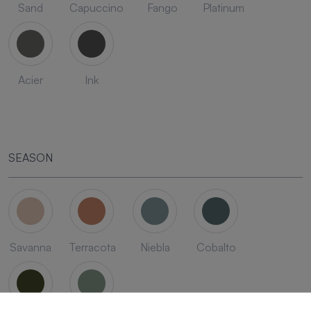
Sand
Capuccino
Fango
Platinum
Acier
Ink
SEASON
Savanna
Terracota
Niebla
Cobalto