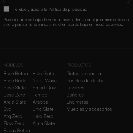
He leído y acepto la
Política de privacidad
Puedes darte de baja de nuestra newsletter en cualquier momento con
efecto para el futuro mediante el enlace de baja en nuestros envíos.
MODELOS
PRODUCTOS
Base Beton
Halo Slate
Platos de ducha
Base Nude
Natur Wave
Paneles de ducha
Base Slate
Smart Quiz
Lavabos
Base Zero
Tempo
Bañeras
Areia Slate
Arabba
Encimeras
Evo
Unic Slate
Muebles y accesorios
Arq Zero
Halo Zero
Flow Zero
Alma Slate
Focus Beton