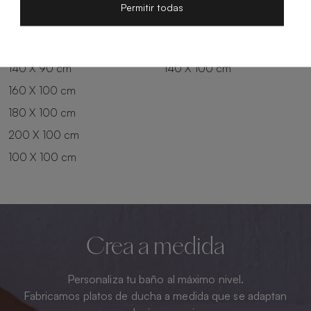
200 X 80 cm
180 X 90 cm
Permitir todas
100 X 90 cm
200 X 90 cm
120 X 90 cm
120 X 100 cm
140 X 90 cm
140 X 100 cm
160 X 100 cm
180 X 100 cm
200 X 100 cm
100 X 100 cm
Crea a medida
Personaliza tu baño al máximo nivel.
Fabricamos platos de ducha a medida que se adaptan