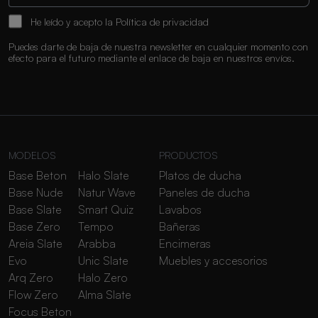
He leído y acepto la
Política de privacidad
Puedes darte de baja de nuestra newsletter en cualquier momento con
efecto para el futuro mediante el enlace de baja en nuestros envíos.
MODELOS
PRODUCTOS
Base Beton
Halo Slate
Platos de ducha
Base Nude
Natur Wave
Paneles de ducha
Base Slate
Smart Quiz
Lavabos
Base Zero
Tempo
Bañeras
Areia Slate
Arabba
Encimeras
Evo
Unic Slate
Muebles y accesorios
Arq Zero
Halo Zero
Flow Zero
Alma Slate
Focus Beton