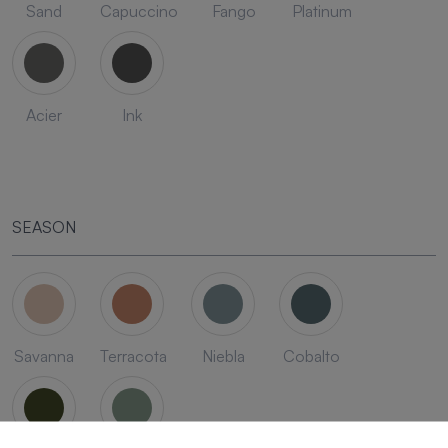
Sand
Capuccino
Fango
Platinum
Acier
Ink
SEASON
Savanna
Terracota
Niebla
Cobalto