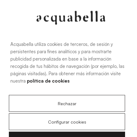
Oliva
Forest
Acquabella utiliza cookies de terceros, de sesión y
persistentes para fines analíticos y para mostrarte
Todas las medidas
publicidad personalizada en base a la información
recogida de tus hábitos de navegación (por ejemplo, las
páginas visitadas). Para obtener más información visite
100 X 70 cm
200 X 70 cm
nuestra
política de cookies
120 X 70 cm
100 X 80 cm
140 X 70 cm
120 X 80 cm
Rechazar
160 X 70 cm
140 X 80 cm
180 X 70 cm
160 X 80 cm
Configurar cookies
180 X 80 cm
160 X 90 cm