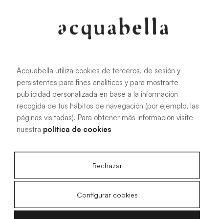
Oliva
Forest
Acquabella utiliza cookies de terceros, de sesión y
persistentes para fines analíticos y para mostrarte
Todas las medidas
publicidad personalizada en base a la información
recogida de tus hábitos de navegación (por ejemplo, las
páginas visitadas). Para obtener más información visite
100 X 70 cm
200 X 70 cm
nuestra
política de cookies
120 X 70 cm
100 X 80 cm
140 X 70 cm
120 X 80 cm
Rechazar
160 X 70 cm
140 X 80 cm
180 X 70 cm
160 X 80 cm
Configurar cookies
180 X 80 cm
160 X 90 cm