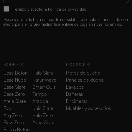
He leído y acepto la
Política de privacidad
Puedes darte de baja de nuestra newsletter en cualquier momento con
efecto para el futuro mediante el enlace de baja en nuestros envíos.
MODELOS
PRODUCTOS
Base Beton
Halo Slate
Platos de ducha
Base Nude
Natur Wave
Paneles de ducha
Base Slate
Smart Quiz
Lavabos
Base Zero
Tempo
Bañeras
Areia Slate
Arabba
Encimeras
Evo
Unic Slate
Muebles y accesorios
Arq Zero
Halo Zero
Flow Zero
Alma Slate
Focus Beton