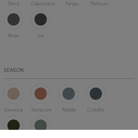
Sand
Capuccino
Fango
Platinum
Acier
Ink
SEASON
Savanna
Terracota
Niebla
Cobalto