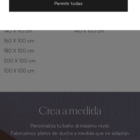
200 X 80 cm
180 X 90 cm
Permitir todas
100 X 90 cm
200 X 90 cm
120 X 90 cm
120 X 100 cm
140 X 90 cm
140 X 100 cm
160 X 100 cm
180 X 100 cm
200 X 100 cm
100 X 100 cm
Crea a medida
Personaliza tu baño al máximo nivel.
Fabricamos platos de ducha a medida que se adaptan