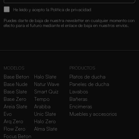
He leído y acepto la
Política de privacidad
Puedes darte de baja de nuestra newsletter en cualquier momento con
efecto para el futuro mediante el enlace de baja en nuestros envíos.
MODELOS
PRODUCTOS
Base Beton
Halo Slate
Platos de ducha
Base Nude
Natur Wave
Paneles de ducha
Base Slate
Smart Quiz
Lavabos
Base Zero
Tempo
Bañeras
Areia Slate
Arabba
Encimeras
Evo
Unic Slate
Muebles y accesorios
Arq Zero
Halo Zero
Flow Zero
Alma Slate
Focus Beton