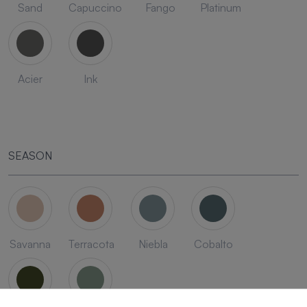
Sand
Capuccino
Fango
Platinum
Acier
Ink
SEASON
Savanna
Terracota
Niebla
Cobalto