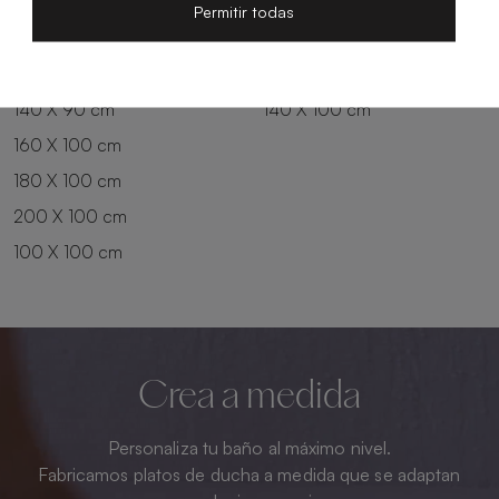
200 X 80 cm
180 X 90 cm
Permitir todas
100 X 90 cm
200 X 90 cm
120 X 90 cm
120 X 100 cm
140 X 90 cm
140 X 100 cm
160 X 100 cm
180 X 100 cm
200 X 100 cm
100 X 100 cm
Crea a medida
Personaliza tu baño al máximo nivel.
Fabricamos platos de ducha a medida que se adaptan