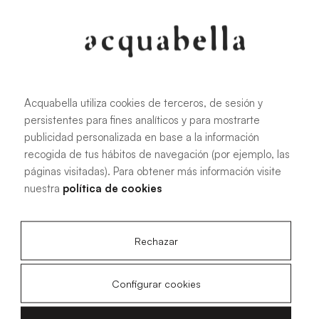
Oliva
Forest
Acquabella utiliza cookies de terceros, de sesión y
persistentes para fines analíticos y para mostrarte
Todas las medidas
publicidad personalizada en base a la información
recogida de tus hábitos de navegación (por ejemplo, las
páginas visitadas). Para obtener más información visite
100 X 70 cm
200 X 70 cm
nuestra
política de cookies
120 X 70 cm
100 X 80 cm
140 X 70 cm
120 X 80 cm
Rechazar
160 X 70 cm
140 X 80 cm
180 X 70 cm
160 X 80 cm
Configurar cookies
180 X 80 cm
160 X 90 cm