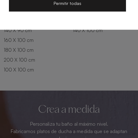
200 X 80 cm
180 X 90 cm
Permitir todas
100 X 90 cm
200 X 90 cm
120 X 90 cm
120 X 100 cm
140 X 90 cm
140 X 100 cm
160 X 100 cm
180 X 100 cm
200 X 100 cm
100 X 100 cm
Crea a medida
Personaliza tu baño al máximo nivel.
Fabricamos platos de ducha a medida que se adaptan