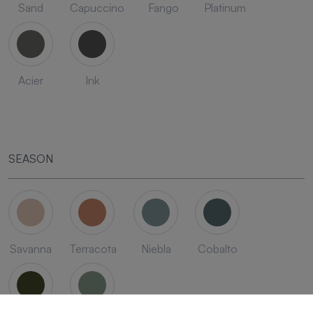
Sand
Capuccino
Fango
Platinum
Acier
Ink
SEASON
Savanna
Terracota
Niebla
Cobalto