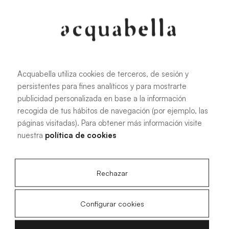
Oliva
Forest
Acquabella utiliza cookies de terceros, de sesión y
persistentes para fines analíticos y para mostrarte
Todas las medidas
publicidad personalizada en base a la información
recogida de tus hábitos de navegación (por ejemplo, las
páginas visitadas). Para obtener más información visite
100 X 70 cm
200 X 70 cm
nuestra
política de cookies
120 X 70 cm
100 X 80 cm
140 X 70 cm
120 X 80 cm
Rechazar
160 X 70 cm
140 X 80 cm
180 X 70 cm
160 X 80 cm
Configurar cookies
180 X 80 cm
160 X 90 cm