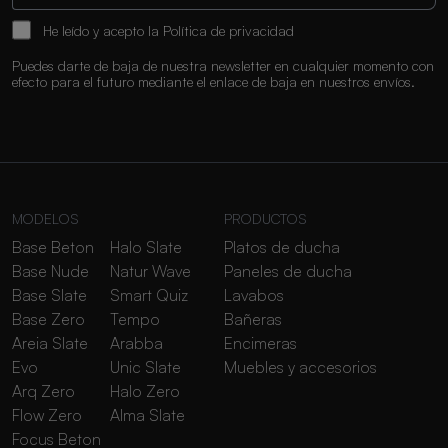
He leído y acepto la
Política de privacidad
Puedes darte de baja de nuestra newsletter en cualquier momento con
efecto para el futuro mediante el enlace de baja en nuestros envíos.
MODELOS
PRODUCTOS
Base Beton
Halo Slate
Platos de ducha
Base Nude
Natur Wave
Paneles de ducha
Base Slate
Smart Quiz
Lavabos
Base Zero
Tempo
Bañeras
Areia Slate
Arabba
Encimeras
Evo
Unic Slate
Muebles y accesorios
Arq Zero
Halo Zero
Flow Zero
Alma Slate
Focus Beton