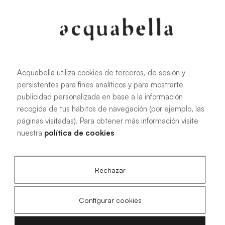
Oliva
Forest
Acquabella utiliza cookies de terceros, de sesión y
persistentes para fines analíticos y para mostrarte
Todas las medidas
publicidad personalizada en base a la información
recogida de tus hábitos de navegación (por ejemplo, las
páginas visitadas). Para obtener más información visite
100 X 70 cm
200 X 70 cm
nuestra
política de cookies
120 X 70 cm
100 X 80 cm
140 X 70 cm
120 X 80 cm
Rechazar
160 X 70 cm
140 X 80 cm
180 X 70 cm
160 X 80 cm
Configurar cookies
180 X 80 cm
160 X 90 cm