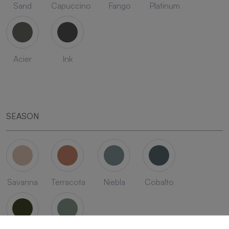
Sand
Capuccino
Fango
Platinum
Acier
Ink
SEASON
Savanna
Terracota
Niebla
Cobalto