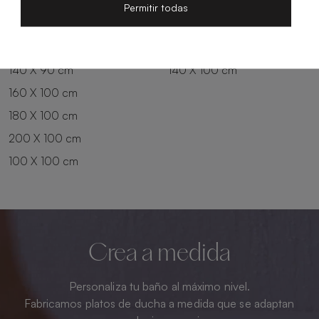
200 X 80 cm
180 X 90 cm
Permitir todas
100 X 90 cm
200 X 90 cm
120 X 90 cm
120 X 100 cm
140 X 90 cm
140 X 100 cm
160 X 100 cm
180 X 100 cm
200 X 100 cm
100 X 100 cm
Crea a medida
Personaliza tu baño al máximo nivel.
Fabricamos platos de ducha a medida que se adaptan