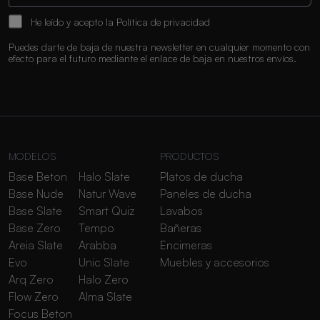
He leído y acepto la
Política de privacidad
Puedes darte de baja de nuestra newsletter en cualquier momento con
efecto para el futuro mediante el enlace de baja en nuestros envíos.
MODELOS
PRODUCTOS
Base Beton
Halo Slate
Platos de ducha
Base Nude
Natur Wave
Paneles de ducha
Base Slate
Smart Quiz
Lavabos
Base Zero
Tempo
Bañeras
Areia Slate
Arabba
Encimeras
Evo
Unic Slate
Muebles y accesorios
Arq Zero
Halo Zero
Flow Zero
Alma Slate
Focus Beton