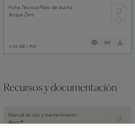
Ficha Técnica Plato de ducha
Acqua Zero
6.96 MB
|
PDF
Recursos y documentación
Manual de uso y mantenimiento -
Akron®