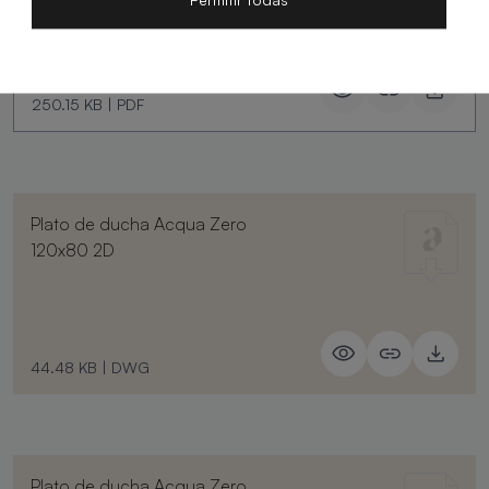
250.15 KB
|
PDF
Plato de ducha Acqua Zero
120x80 2D
44.48 KB
|
DWG
Plato de ducha Acqua Zero