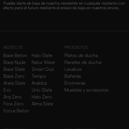
Puedes darte de baja de nuestra newsletter en cualquier momento con
efecto para el futuro mediante el enlace de baja en nuestros envíos.
MODELOS
PRODUCTOS
Base Beton
Halo Slate
Platos de ducha
Base Nude
Natur Wave
Paneles de ducha
Base Slate
Smart Quiz
Lavabos
Base Zero
Tempo
Bañeras
Areia Slate
Arabba
Encimeras
Evo
Unic Slate
Muebles y accesorios
Arq Zero
Halo Zero
Flow Zero
Alma Slate
Focus Beton