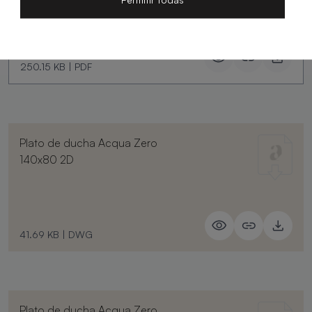
250.15 KB
|
PDF
Plato de ducha Acqua Zero
140x80 2D
41.69 KB
|
DWG
Plato de ducha Acqua Zero