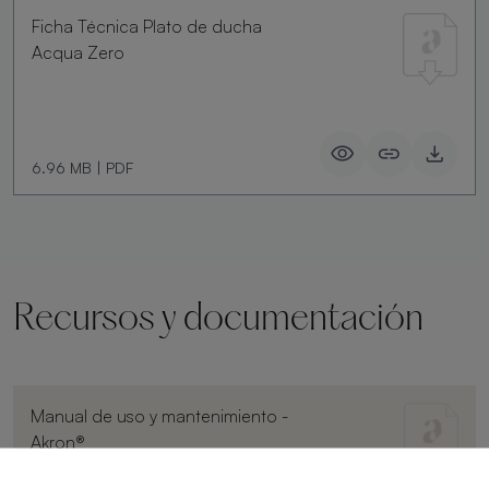
Ficha Técnica Plato de ducha
Acqua Zero
6.96 MB
|
PDF
Recursos y documentación
Manual de uso y mantenimiento -
Akron®