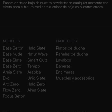
Puedes darte de baja de nuestra newsletter en cualquier momento con
efecto para el futuro mediante el enlace de baja en nuestros envíos.
MODELOS
PRODUCTOS
Base Beton
Halo Slate
Platos de ducha
Base Nude
Natur Wave
Paneles de ducha
Base Slate
Smart Quiz
Lavabos
Base Zero
Tempo
Bañeras
Areia Slate
Arabba
Encimeras
Evo
Unic Slate
Muebles y accesorios
Arq Zero
Halo Zero
Flow Zero
Alma Slate
Focus Beton