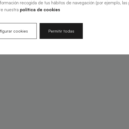
nformación recogida de tus hábitos de navegación (por ejemplo, las p
te nuestra
política de cookies
igurar cookies
Permitir todas