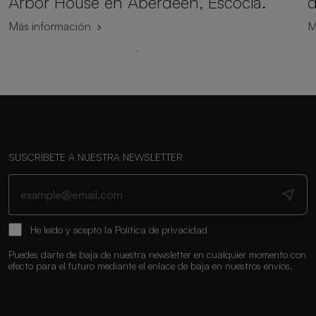
Arbor House en Aberdeen, Escocia.
d
Más información
M
SUSCRÍBETE A NUESTRA NEWSLETTER
He leído y acepto la
Política de privacidad
Puedes darte de baja de nuestra newsletter en cualquier momento con
efecto para el futuro mediante el enlace de baja en nuestros envíos.