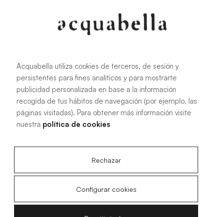
También conocido como tótem. Se trata de un rediseño
del lavabo de siempre que se presenta con un concepto
innovador. Los tótems o lavabos de pie modernos son
piezas actuales y de diseño que no dejarán a nadie
indiferente.
Acquabella, en su gama Acquawhite, ofrece tótems de
Acquabella utiliza cookies de terceros, de sesión y
gran suavidad, blanco puro y muy fáciles de limpiar.
persistentes para fines analíticos y para mostrarte
publicidad personalizada en base a la información
Su mayor desventaja es la imposibilidad de añadir
recogida de tus hábitos de navegación (por ejemplo, las
almacenamiento bajo el lavabo.
páginas visitadas). Para obtener más información visite
nuestra
política de cookies
Rechazar
Configurar cookies