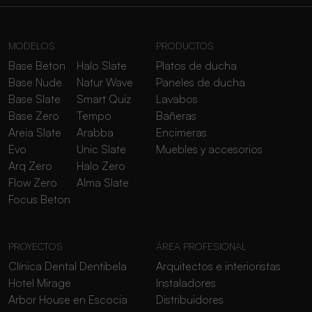
MODELOS
PRODUCTOS
Base Beton
Halo Slate
Platos de ducha
Base Nude
Natur Wave
Paneles de ducha
Base Slate
Smart Quiz
Lavabos
Base Zero
Tempo
Bañeras
Areia Slate
Arabba
Encimeras
Evo
Unic Slate
Muebles y accesorios
Arq Zero
Halo Zero
Flow Zero
Alma Slate
Focus Beton
PROYECTOS
ÁREA PROFESIONAL
Clínica Dental Dentibela
Arquitectos e interioristas
Hotel Mirage
Instaladores
Arbor House en Escocia
Distribuidores